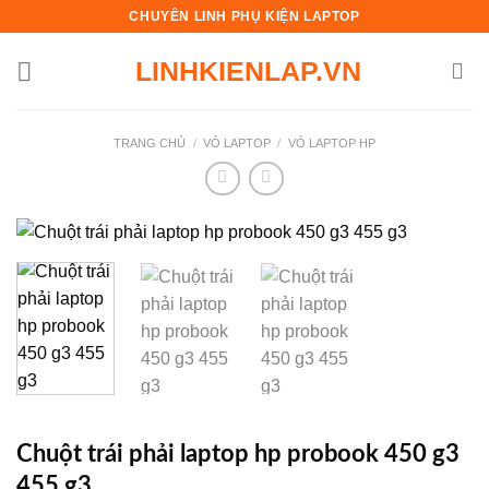
Skip
CHUYÊN LINH PHỤ KIỆN LAPTOP
to
LINHKIENLAP.VN
content
TRANG CHỦ
/
VỎ LAPTOP
/
VỎ LAPTOP HP
Chuột trái phải laptop hp probook 450 g3
455 g3