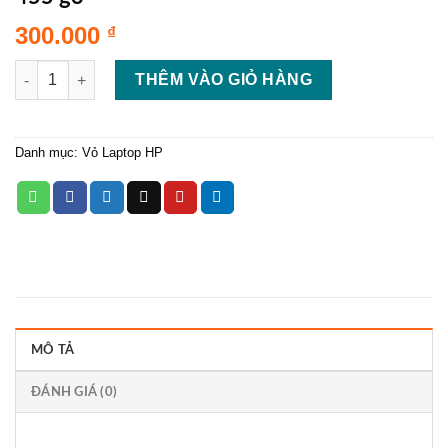
300.000
₫
Chuột trái phải laptop hp probook 450 g3 455 g3 số lượng
THÊM VÀO GIỎ HÀNG
Danh mục:
Vỏ Laptop HP
MÔ TẢ
ĐÁNH GIÁ (0)