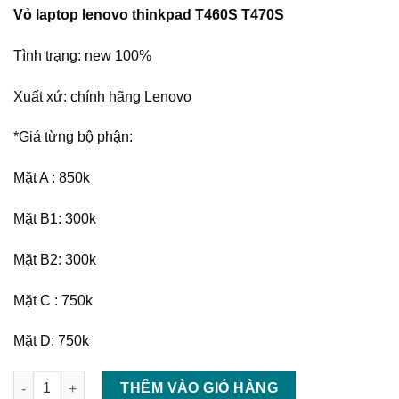
Vỏ laptop lenovo thinkpad T460S T470S
Tình trạng: new 100%
Xuất xứ: chính hãng Lenovo
*Giá từng bộ phận:
Mặt A : 850k
Mặt B1: 300k
Mặt B2: 300k
Mặt C : 750k
Mặt D: 750k
Thay vỏ laptop lenovo thinkpad T460S T470S số lượng
THÊM VÀO GIỎ HÀNG