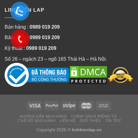
LINH KIỆN LAP
Bán hàng :
0989 019 209
Bảo hành :
0989 019 209
Kỹ thuật :
0989 019 209
Số 26 – ngách 23 – ngõ 165 Thái Hà – Hà Nội.
HƯỚNG DẪN MUA HÀNG
CHÍNH SÁCH RIÊNG TƯ
CHẾ ĐỘ BẢO HÀNH
LIÊN HỆ
GIỚI THIỆU
TIN TỨC
Copyright 2026 ©
linhkienlap.vn