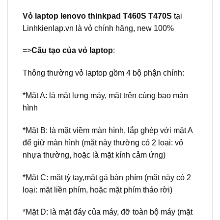
Vỏ laptop lenovo thinkpad T460S T470S
tại
Linhkienlap.vn
là vỏ chính hãng, new 100%
=>
Cấu tạo của vỏ laptop
:
Thông thường vỏ laptop gồm 4 bộ phận chính:
*Mặt A: là mặt lưng máy, mặt trên cùng bao màn
hình
*Mặt B: là mặt viềm màn hình, lắp ghép với mặt A
để giữ màn hình (mặt này thường có 2 loại: vỏ
nhựa thường, hoặc là mặt kính cảm ứng)
*Mặt C: mặt tỳ tay,mặt gá bàn phím (mặt này có 2
loại: mặt liền phím, hoặc mặt phím tháo rời)
*Mặt D: là mặt đáy của máy, đỡ toàn bộ máy (mặt