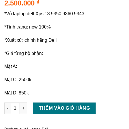
2.500.000
₫
*Vỏ laptop dell Xps 13 9350 9360 9343
*Tình trạng: new 100%
*Xuất xứ: chính hãng Dell
*Giá từng bộ phận:
Mặt A:
Mặt C: 2500k
Mặt D: 850k
Thay vỏ laptop dell xps 13 9360 9350 9343 số lượng
THÊM VÀO GIỎ HÀNG