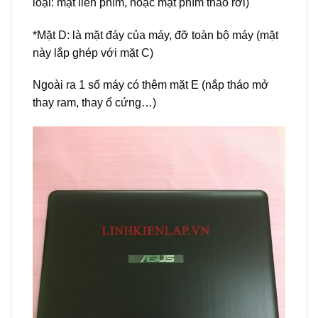
loại: mặt liền phím, hoặc mặt phím tháo rời)
*Mặt D: là mặt đáy của máy, đỡ toàn bộ máy (mặt
này lắp ghép với mặt C)
Ngoài ra 1 số máy có thêm mặt E (nắp tháo mở
thay ram, thay ổ cứng…)