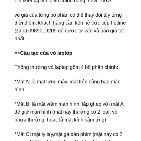
Linhkienlap.vn
là vỏ chính hãng, new 100%
về giá của từng bộ phận có thể thay đổi tùy từng
thời điểm, khách hàng cần liên hệ trực tiếp hotline
(zalo) 0989019209 để được tư vấn và báo giá tốt
nhất
=>
Cấu tạo của vỏ laptop
:
Thông thường vỏ laptop gồm 4 bộ phận chính:
*Mặt A: là mặt lưng máy, mặt trên cùng bao màn
hình
*Mặt B: là mặt viềm màn hình, lắp ghép với mặt A
để giữ màn hình (mặt này thường có 2 loại: vỏ
nhựa thường, hoặc là mặt kính cảm ứng)
*Mặt C: mặt tỳ tay,mặt gá bàn phím (mặt này có 2