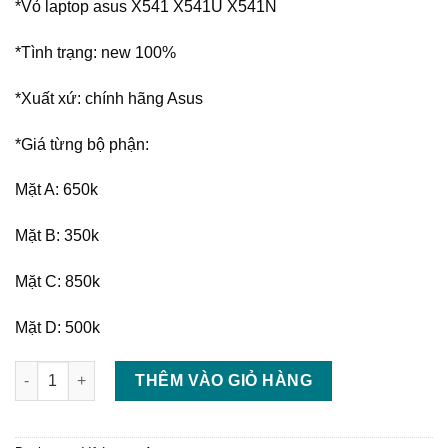
*Vỏ laptop asus X541 X541U X541N
*Tình trạng: new 100%
*Xuất xứ: chính hãng Asus
*Giá từng bộ phận:
Mặt A: 650k
Mặt B: 350k
Mặt C: 850k
Mặt D: 500k
Thay vỏ laptop asus X541 X541U X541N số lượng
THÊM VÀO GIỎ HÀNG