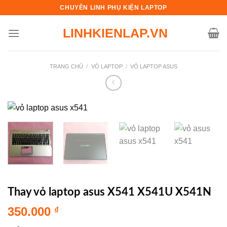
Skip
CHUYÊN LINH PHỤ KIỆN LAPTOP
to
LINHKIENLAP.VN
content
TRANG CHỦ
/
VỎ LAPTOP
/
VỎ LAPTOP ASUS
Thay vỏ laptop asus X541 X541U X541N
350.000
₫