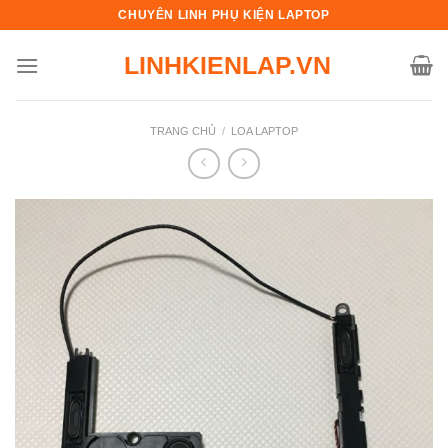
Skip
CHUYÊN LINH PHỤ KIỆN LAPTOP
to
LINHKIENLAP.VN
content
TRANG CHỦ
/
LOA LAPTOP