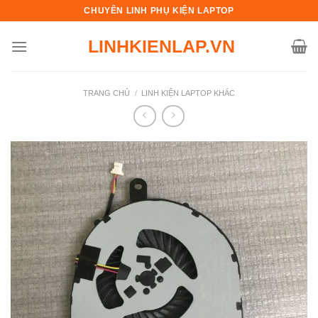
Skip
CHUYÊN LINH PHỤ KIỆN LAPTOP
to
LINHKIENLAP.VN
content
TRANG CHỦ
/
LINH KIỆN LAPTOP KHÁC