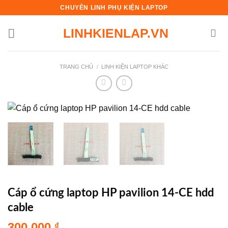
Skip
CHUYÊN LINH PHỤ KIỆN LAPTOP
to
LINHKIENLAP.VN
content
TRANG CHỦ
/
LINH KIỆN LAPTOP KHÁC
Cáp ổ cứng laptop HP pavilion 14-CE hdd
cable
300.000
₫