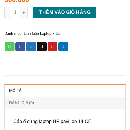
Cáp ổ cứng laptop HP pavilion 14-CE hdd cable số lượng
THÊM VÀO GIỎ HÀNG
Danh mục:
Linh kiện Laptop khác
MÔ TẢ
ĐÁNH GIÁ (0)
Cáp ổ cứng laptop HP pavilion 14-CE